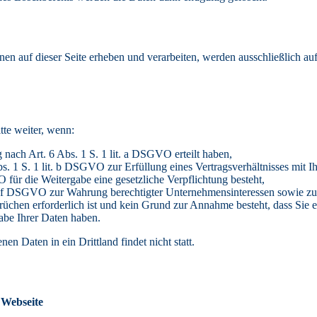
en auf dieser Seite erheben und verarbeiten, werden ausschließlich au
tte weiter, wenn:
 nach Art. 6 Abs. 1 S. 1 lit. a DSGVO erteilt haben,
s. 1 S. 1 lit. b DSGVO zur Erfüllung eines Vertragsverhältnisses mit Ihn
für die Weitergabe eine gesetzliche Verpflichtung besteht,
it. f DSGVO zur Wahrung berechtigter Unternehmensinteressen sowie z
chen erforderlich ist und kein Grund zur Annahme besteht, dass Sie 
abe Ihrer Daten haben.
n Daten in ein Drittland findet nicht statt.
 Webseite