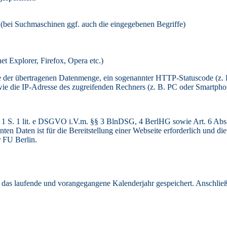
(bei Suchmaschinen ggf. auch die eingegebenen Begriffe)
t Explorer, Firefox, Opera etc.)
e der übertragenen Datenmenge, ein sogenannter HTTP-Statuscode (z.
owie die IP-Adresse des zugreifenden Rechners (z. B. PC oder Smartph
s. 1 S. 1 lit. e DSGVO i.V.m. §§ 3 BlnDSG, 4 BerlHG sowie Art. 6 Abs
en Daten ist für die Bereitstellung einer Webseite erforderlich und die
 FU Berlin.
 das laufende und vorangegangene Kalenderjahr gespeichert. Anschli