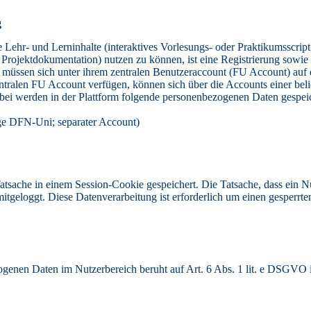
g
e Lehr- und Lerninhalte (interaktives Vorlesungs- oder Praktikumsscript
 Projektdokumentation) nutzen zu können, ist eine Registrierung sowie
tät müssen sich unter ihrem zentralen Benutzeraccount (FU Account) auf
 zentralen FU Account verfügen, können sich über die Accounts einer be
Dabei werden in der Plattform folgende personenbezogenen Daten gespei
ige DFN-Uni; separater Account)
 Tatsache in einem Session-Cookie gespeichert. Die Tatsache, dass ein 
itgeloggt. Diese Datenverarbeitung ist erforderlich um einen gesperrte
ogenen Daten im Nutzerbereich beruht auf Art. 6 Abs. 1 lit. e DSGVO