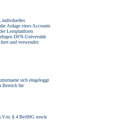
, indivduelles
 die Anlage eines Accounts
 der Lernplattform
liebigen DFN-Universität
chert und verwendet:
Nutzername sich eingeloggt
n Bereich für
 i.V.m. § 4 BerlHG sowie