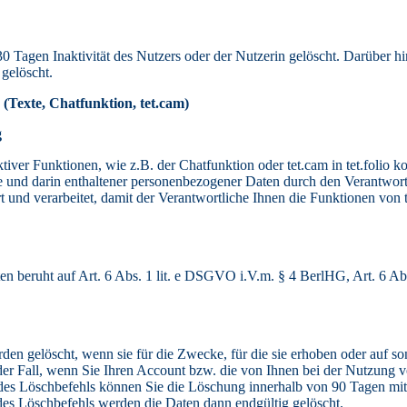
Tagen Inaktivität des Nutzers oder der Nutzerin gelöscht. Darüber h
gelöscht.
 (Texte, Chatfunktion, tet.cam)
g
ktiver Funktionen, wie z.B. der Chatfunktion oder tet.cam in tet.folio 
e und darin enthaltener personenbezogener Daten durch den Verantwort
nd verarbeitet, damit der Verantwortliche Ihnen die Funktionen von t
n beruht auf Art. 6 Abs. 1 lit. e DSGVO i.V.m. § 4 BerlHG, Art. 6 A
 gelöscht, wenn sie für die Zwecke, für die sie erhoben oder auf son
der Fall, wenn Sie Ihren Account bzw. die von Ihnen bei der Nutzung vo
 des Löschbefehls können Sie die Löschung innerhalb von 90 Tagen mi
des Löschbefehls werden die Daten dann endgültig gelöscht.