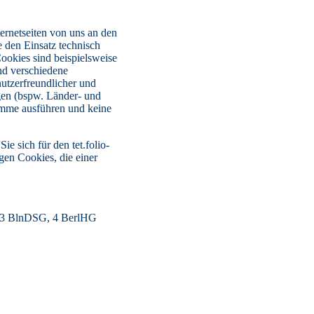
ernetseiten von uns an den
 den Einsatz technisch
okies sind beispielsweise
nd verschiedene
nutzerfreundlicher und
ngen (bspw. Länder- und
ramme ausführen und keine
 sich für den tet.folio-
gen Cookies, die einer
§§ 3 BlnDSG, 4 BerlHG