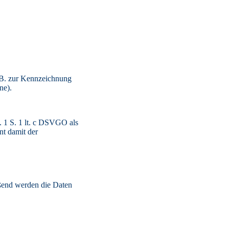
 B. zur Kennzeichnung
one).
. 1 S. 1 lt. c DSVGO als
nt damit der
eßend werden die Daten