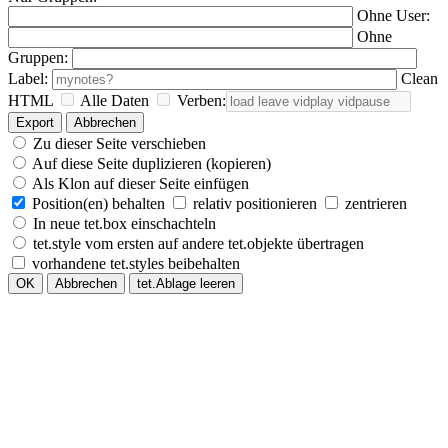
Ohne User:
Ohne
Gruppen:
Label:
Clean
HTML
Alle Daten
Verben:
Export
Abbrechen
Zu dieser Seite verschieben
Auf diese Seite duplizieren (kopieren)
Als Klon auf dieser Seite einfügen
Position(en) behalten
relativ positionieren
zentrieren
In neue tet.box einschachteln
tet.style vom ersten auf andere tet.objekte übertragen
vorhandene tet.styles beibehalten
OK
Abbrechen
tet.Ablage leeren