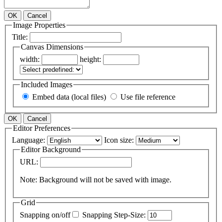
OK
Cancel
Image Properties
Title:
Canvas Dimensions
width:
height:
Included Images
Embed data (local files)
Use file reference
OK
Cancel
Editor Preferences
Language:
Icon size:
Editor Background
URL:
Note: Background will not be saved with image.
Grid
Snapping on/off
Snapping Step-Size: