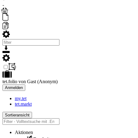
-
tet.folio von Gast (Anonym)
Anmelden
my.tet
tet.markt
Sortieransicht
Aktionen