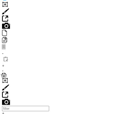
-
+
-
+