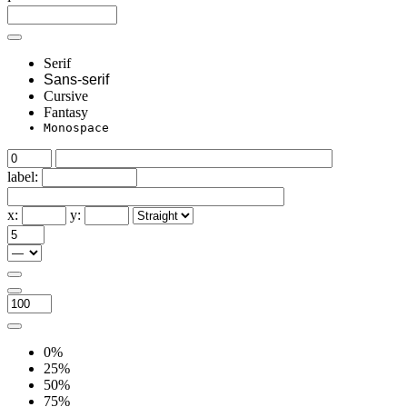
Serif
Sans-serif
Cursive
Fantasy
Monospace
label:
x:
y:
0%
25%
50%
75%