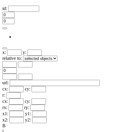
id:
x:
y:
relative to:
url:
cx:
cy:
r:
cx:
cy:
rx:
ry:
x1:
y1:
x2:
y2:
B
i