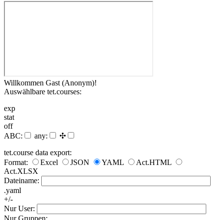
Willkommen Gast (Anonym)!
Auswählbare tet.courses:
exp
stat
off
ABC:
any:
✣
tet.course data export:
Format:
Excel
JSON
YAML
Act.HTML
Act.XLSX
Dateiname:
.yaml
+/-
Nur User:
Nur Gruppen: