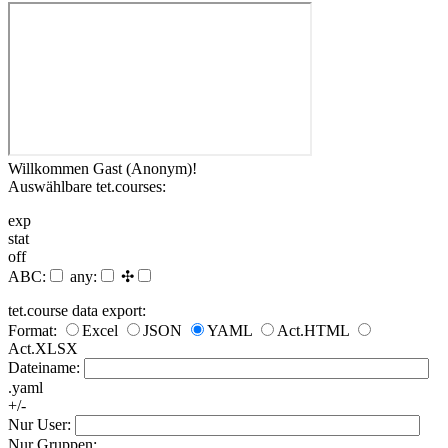
Willkommen Gast (Anonym)!
Auswählbare tet.courses:
exp
stat
off
ABC:
any:
✣
tet.course data export:
Format:
Excel
JSON
YAML
Act.HTML
Act.XLSX
Dateiname:
.yaml
+/-
Nur User:
Nur Gruppen: