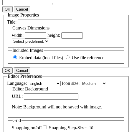
OK
Cancel
Image Properties
Title:
Canvas Dimensions
width:
height:
Included Images
Embed data (local files)
Use file reference
OK
Cancel
Editor Preferences
Language:
Icon size:
Editor Background
URL:
Note: Background will not be saved with image.
Grid
Snapping on/off
Snapping Step-Size: