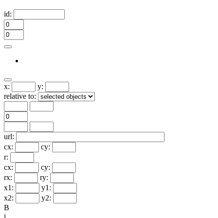
id:
x:
y:
relative to:
url:
cx:
cy:
r:
cx:
cy:
rx:
ry:
x1:
y1:
x2:
y2:
B
i