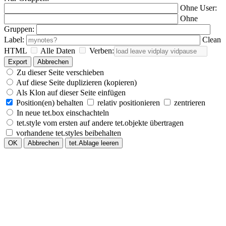
Ohne User:
Ohne
Gruppen:
Label:
Clean
HTML
Alle Daten
Verben:
Export
Abbrechen
Zu dieser Seite verschieben
Auf diese Seite duplizieren (kopieren)
Als Klon auf dieser Seite einfügen
Position(en) behalten
relativ positionieren
zentrieren
In neue tet.box einschachteln
tet.style vom ersten auf andere tet.objekte übertragen
vorhandene tet.styles beibehalten
OK
Abbrechen
tet.Ablage leeren