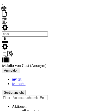
-
tet.folio von Gast (Anonym)
Anmelden
my.tet
tet.markt
Sortieransicht
Aktionen