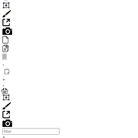
-
+
-
+